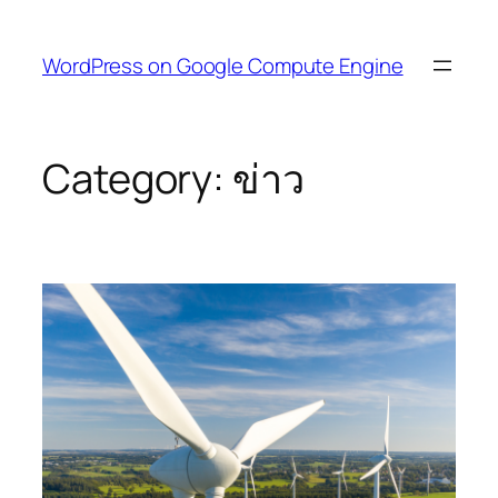
Skip
to
WordPress on Google Compute Engine
content
Category:
ข่าว