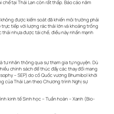
i chế tại Thái Lan còn rất thấp. Báo cáo năm
ển không được kiểm soát đã khiến môi trường phải
 trực tiếp với lượng rác thải lớn và khoảng trống
rác thải nhựa được tái chế, điều này nhấn mạnh
và tư nhân thông qua sự tham gia tự nguyện. Dù
nhiều chính sách để thúc đẩy các thay đổi mang
hilosophy – SEP) do cố Quốc vương Bhumibol khởi
ững của Thái Lan theo Chương trình Nghị sự
ình kinh tế Sinh học – Tuần hoàn – Xanh (Bio-