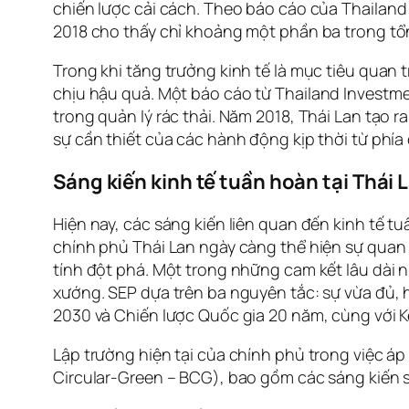
chiến lược cải cách. Theo báo cáo của
Thailand
2018 cho thấy chỉ khoảng một phần ba trong tổng
Trong khi tăng trưởng kinh tế là mục tiêu quan 
chịu hậu quả. Một báo cáo từ
Thailand Investm
trong quản lý rác thải. Năm 2018, Thái Lan tạo r
sự cần thiết của các hành động kịp thời từ phía
Sáng kiến kinh tế tuần hoàn tại Thái
Hiện nay, các sáng kiến liên quan đến kinh tế 
chính phủ Thái Lan ngày càng thể hiện sự quan 
tính đột phá. Một trong những cam kết lâu dài 
xướng. SEP dựa trên ba nguyên tắc: sự vừa đủ, 
2030 và Chiến lược Quốc gia 20 năm, cùng với Kế
Lập trường hiện tại của chính phủ trong việc á
Circular-Green – BCG), bao gồm các sáng kiến 