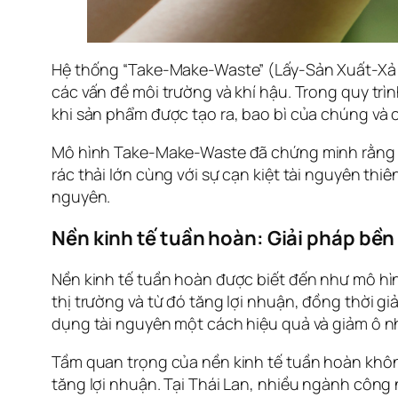
Hệ thống “Take-Make-Waste” (Lấy-Sản Xuất-Xả Thả
các vấn đề môi trường và khí hậu. Trong quy trìn
khi sản phẩm được tạo ra, bao bì của chúng và c
Mô hình Take-Make-Waste đã chứng minh rằng nó
rác thải lớn cùng với sự cạn kiệt tài nguyên th
nguyên.
Nền kinh tế tuần hoàn: Giải pháp bền
Nền kinh tế tuần hoàn được biết đến như mô hìn
thị trường và từ đó tăng lợi nhuận, đồng thời gi
dụng tài nguyên một cách hiệu quả và giảm ô n
Tầm quan trọng của nền kinh tế tuần hoàn không
tăng lợi nhuận. Tại Thái Lan, nhiều ngành công