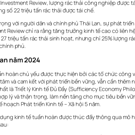
 Investment Review
, lượng rác thải công nghiệp được tá
 số 22 triệu tấn rác thải được tái chế.
trọng với người dân và chính phủ Thái Lan, sự phát tri
ent Review
chỉ ra rằng tăng trưởng kinh tế cao có liên hệ
a 27 triệu tấn rác thải sinh hoạt, nhưng chỉ 25% lượng 
 chính phủ.
 Lan năm 2024
tuần hoàn chủ yếu được thực hiện bởi các tổ chức công 
tâm và cam kết với phát triển bền vững, vẫn cần thêm 
nhất là Triết lý Kinh tế Đủ Đầy (Sufficiency Economy P
hợp lý và thận trọng, làm nền tảng cho mục tiêu bền v
 hoạch Phát triển Kinh tế – Xã hội 5 năm.
p dụng kinh tế tuần hoàn được thúc đẩy thông qua mô h
sau: