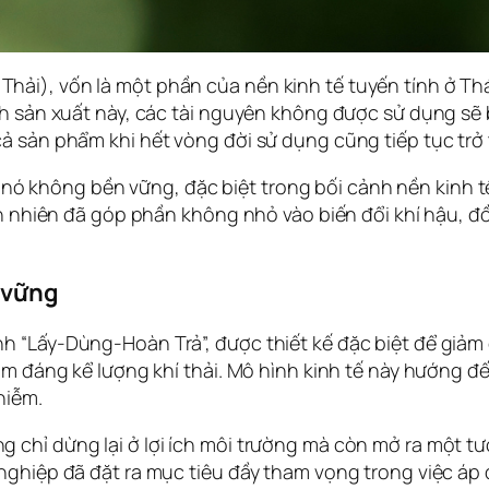
i), vốn là một phần của nền kinh tế tuyến tính ở Thái 
h sản xuất này, các tài nguyên không được sử dụng sẽ bị
ả sản phẩm khi hết vòng đời sử dụng cũng tiếp tục trở 
 không bền vững, đặc biệt trong bối cảnh nền kinh tế 
iên nhiên đã góp phần không nhỏ vào biến đổi khí hậu, đ
 vững
h “Lấy-Dùng-Hoàn Trả”, được thiết kế đặc biệt để giảm 
ảm đáng kể lượng khí thải. Mô hình kinh tế này hướng đế
hiễm.
 chỉ dừng lại ở lợi ích môi trường mà còn mở ra một tư
 nghiệp đã đặt ra mục tiêu đầy tham vọng trong việc á