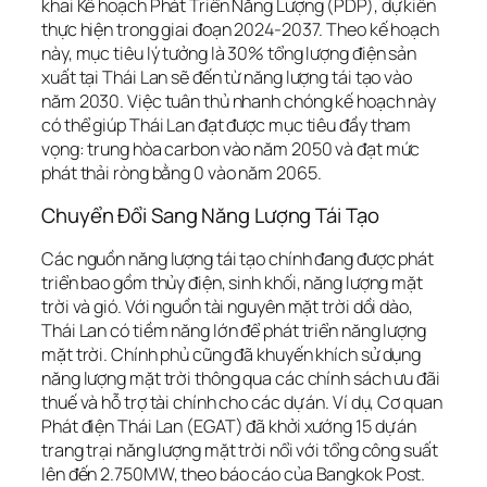
khai Kế hoạch Phát Triển Năng Lượng (PDP), dự kiến
thực hiện trong giai đoạn 2024-2037. Theo kế hoạch
này, mục tiêu lý tưởng là 30% tổng lượng điện sản
xuất tại Thái Lan sẽ đến từ năng lượng tái tạo vào
năm 2030. Việc tuân thủ nhanh chóng kế hoạch này
có thể giúp Thái Lan đạt được mục tiêu đầy tham
vọng: trung hòa carbon vào năm 2050 và đạt mức
phát thải ròng bằng 0 vào năm 2065.
Chuyển Đổi Sang Năng Lượng Tái Tạo
Các nguồn năng lượng tái tạo chính đang được phát
triển bao gồm thủy điện, sinh khối, năng lượng mặt
trời và gió. Với nguồn tài nguyên mặt trời dồi dào,
Thái Lan có tiềm năng lớn để phát triển năng lượng
mặt trời. Chính phủ cũng đã khuyến khích sử dụng
năng lượng mặt trời thông qua các chính sách ưu đãi
thuế và hỗ trợ tài chính cho các dự án. Ví dụ, Cơ quan
Phát điện Thái Lan (EGAT) đã khởi xướng 15 dự án
trang trại năng lượng mặt trời nổi với tổng công suất
lên đến 2.750MW, theo báo cáo của Bangkok Post.