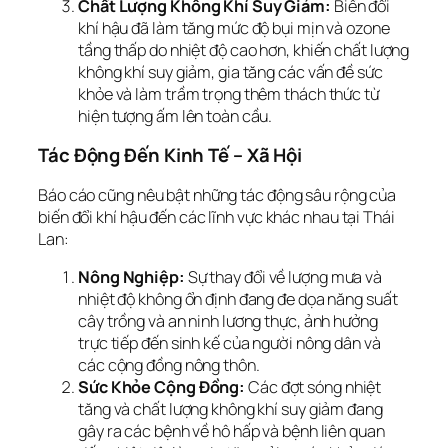
Chất Lượng Không Khí Suy Giảm:
Biến đổi
khí hậu đã làm tăng mức độ bụi mịn và ozone
tầng thấp do nhiệt độ cao hơn, khiến chất lượng
không khí suy giảm, gia tăng các vấn đề sức
khỏe và làm trầm trọng thêm thách thức từ
hiện tượng ấm lên toàn cầu.
Tác Động Đến Kinh Tế – Xã Hội
Báo cáo cũng nêu bật những tác động sâu rộng của
biến đổi khí hậu đến các lĩnh vực khác nhau tại Thái
Lan:
Nông Nghiệp:
Sự thay đổi về lượng mưa và
nhiệt độ không ổn định đang đe dọa năng suất
cây trồng và an ninh lương thực, ảnh hưởng
trực tiếp đến sinh kế của người nông dân và
các cộng đồng nông thôn.
Sức Khỏe Cộng Đồng:
Các đợt sóng nhiệt
tăng và chất lượng không khí suy giảm đang
gây ra các bệnh về hô hấp và bệnh liên quan