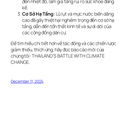
đến nhiệt độ, làm gia tăng rủi ro sức khỏe đáng
kể.
Cơ Sở Hạ Tầng:
Lũ lụt và mực nước biển dâng
cao đã gây thiệt hại nghiêm trọng đến cơ sở hạ
tầng, dẫn đến tổn thất kinh tế và sự di dời của
các cộng đồng dân cư.
Để tìm hiểu chi tiết hơn về tác động và các chiến lược
giảm thiểu, thích ứng, hãy đọc báo cáo mới của
chúng tôi: THAILAND’S BATTLE WITH CLIMATE
CHANGE.
December 11, 2024