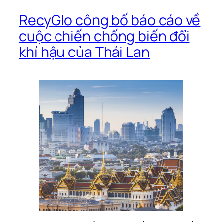
RecyGlo công bố báo cáo về
cuộc chiến chống biến đổi
khí hậu của Thái Lan