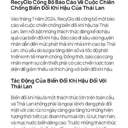
RecyGlo Công Bố Báo Cáo Về Cuộc Chiến
Chống Biến Đổi Khí Hậu Của Thái Lan
Vào tháng 7 năm 2024, RecyGlo đã công bố một báo
cáo về cuộc chiến chống biến đổi khí hậu tại Thái
Lan, làm nổi bật những thách thức đáng kể do hậu
quả của biến đổi khí hậu. Báo cáo đi sâu vào nguyên
nhân dẫn đến mức phát thải khí nhà kính cao tại Thái
Lan, chủ yếu do sự gia tăng dân số và tốc độ phát
triển kinh tế nhanh chóng. Đồng thời, báo cáo cũng
nhấn mạnh sự cần thiết phải có các chiến lược toàn
diện để giảm thiểu và thích ứng với biến đổi khí hậu.
Tác Động Của Biến Đổi Khí Hậu Đối Với
Thái Lan
Biến đổi khí hậu là một thách thức lớn trên toàn cầu,
và Thái Lan không phải là ngoại lệ khi đang phải đối
mặt với các rủi ro ngày càng gia tăng từ những hiện
tượng thời tiết cực đoan như mưa lớn, lũ lụt, hạn hán,
và mực nước biển dâng cao. Trước những thách thức