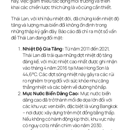
này, việc giảm thiểu tác động môi trường và triển
khai các chiến lược thích ứng là vô cùng cần thiết.
Thái Lan, với khí hậu nhiệt đới, đã chứng kiến nhiệt độ
tăng và lượng mưa biến đổi không ổn định trong
những thập kỷ gần đây. Báo cáo đã chỉ ra một số vấn
đề Thái Lan đang đối mặt:
Nhiệt Độ Gia Tăng:
Từ năm 2011 đến 2021,
Thái Lan đã trải qua những đợt nhiệt độ tăng
đáng kể, với mức nhiệt cao nhất được ghi nhận
vào tháng 4 năm 2016 tại Mae Hong Son là
44,6°C. Các đợt sóng nhiệt này gây ra các rủi
ro nghiêm trọng đối với sức khỏe như căng
thẳng nhiệt và các bệnh về đường hô hấp.
Mực Nước Biển Dâng Cao:
Mực nước biển
dâng cao đã trở thành mối đe dọa lớn đối với
các khu vực ven biển, đặc biệt là vùng Bangkok
– nơi được xây dựng trên một đồng bằng thấp.
Nếu không có hành động kịp thời, khu vực này
có nguy cơ bị nhấn chìm vào năm 2030.