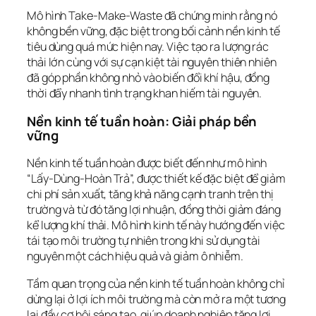
Mô hình Take-Make-Waste đã chứng minh rằng nó
không bền vững, đặc biệt trong bối cảnh nền kinh tế
tiêu dùng quá mức hiện nay. Việc tạo ra lượng rác
thải lớn cùng với sự cạn kiệt tài nguyên thiên nhiên
đã góp phần không nhỏ vào biến đổi khí hậu, đồng
thời đẩy nhanh tình trạng khan hiếm tài nguyên.
Nền kinh tế tuần hoàn: Giải pháp bền
vững
Nền kinh tế tuần hoàn được biết đến như mô hình
“Lấy-Dùng-Hoàn Trả”, được thiết kế đặc biệt để giảm
chi phí sản xuất, tăng khả năng cạnh tranh trên thị
trường và từ đó tăng lợi nhuận, đồng thời giảm đáng
kể lượng khí thải. Mô hình kinh tế này hướng đến việc
tái tạo môi trường tự nhiên trong khi sử dụng tài
nguyên một cách hiệu quả và giảm ô nhiễm.
Tầm quan trọng của nền kinh tế tuần hoàn không chỉ
dừng lại ở lợi ích môi trường mà còn mở ra một tương
lai đầy cơ hội sáng tạo, giúp doanh nghiệp tăng lợi