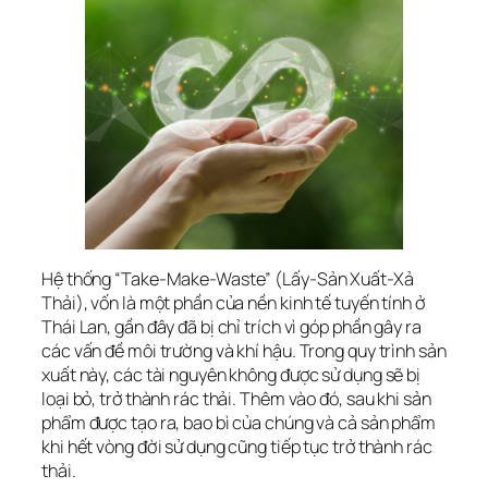
Hệ thống “Take-Make-Waste” (Lấy-Sản Xuất-Xả
Thải), vốn là một phần của nền kinh tế tuyến tính ở
Thái Lan, gần đây đã bị chỉ trích vì góp phần gây ra
các vấn đề môi trường và khí hậu. Trong quy trình sản
xuất này, các tài nguyên không được sử dụng sẽ bị
loại bỏ, trở thành rác thải. Thêm vào đó, sau khi sản
phẩm được tạo ra, bao bì của chúng và cả sản phẩm
khi hết vòng đời sử dụng cũng tiếp tục trở thành rác
thải.