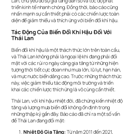
Lan, chủ yếu do sự gia tăng dân số và tốc độ phát
triển kinh tế nhanh chóng. Đồng thời, báo cáo cũng
nhấn mạnh sự cần thiết phải có các chiến lược toàn
diện để giảm thiểu và thích ứng với biến đổi khí hậu.
Tác Động Của Biến Đổi Khí Hậu Đối Với
Thái Lan
Biến đổi khí hậu là một thách thức lớn trên toàn cầu,
và Thái Lan không phải là ngoại lệ khi đang phải đối
mặt với các rủi ro ngày càng gia tăng từ những hiện
tượng thời tiết cực đoan như mưa lớn, lũ lụt, hạn hán,
và mực nước biển dâng cao. Trước những thách thức
này, việc giảm thiểu tác động môi trường và triển
khai các chiến lược thích ứng là vô cùng cần thiết.
Thái Lan, với khí hậu nhiệt đới, đã chứng kiến nhiệt độ
tăng và lượng mưa biến đổi không ổn định trong
những thập kỷ gần đây. Báo cáo đã chỉ ra một số vấn
đề Thái Lan đang đối mặt:
Nhiệt Độ Gia Tăng:
Từ năm 2011 đến 2021,