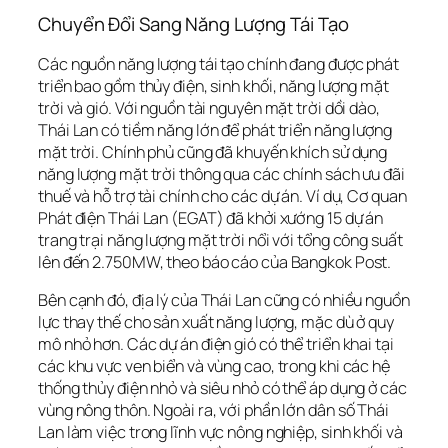
Chuyển Đổi Sang Năng Lượng Tái Tạo
Các nguồn năng lượng tái tạo chính đang được phát
triển bao gồm thủy điện, sinh khối, năng lượng mặt
trời và gió. Với nguồn tài nguyên mặt trời dồi dào,
Thái Lan có tiềm năng lớn để phát triển năng lượng
mặt trời. Chính phủ cũng đã khuyến khích sử dụng
năng lượng mặt trời thông qua các chính sách ưu đãi
thuế và hỗ trợ tài chính cho các dự án. Ví dụ, Cơ quan
Phát điện Thái Lan (EGAT) đã khởi xướng 15 dự án
trang trại năng lượng mặt trời nổi với tổng công suất
lên đến 2.750MW, theo báo cáo của Bangkok Post.
Bên cạnh đó, địa lý của Thái Lan cũng có nhiều nguồn
lực thay thế cho sản xuất năng lượng, mặc dù ở quy
mô nhỏ hơn. Các dự án điện gió có thể triển khai tại
các khu vực ven biển và vùng cao, trong khi các hệ
thống thủy điện nhỏ và siêu nhỏ có thể áp dụng ở các
vùng nông thôn. Ngoài ra, với phần lớn dân số Thái
Lan làm việc trong lĩnh vực nông nghiệp, sinh khối và