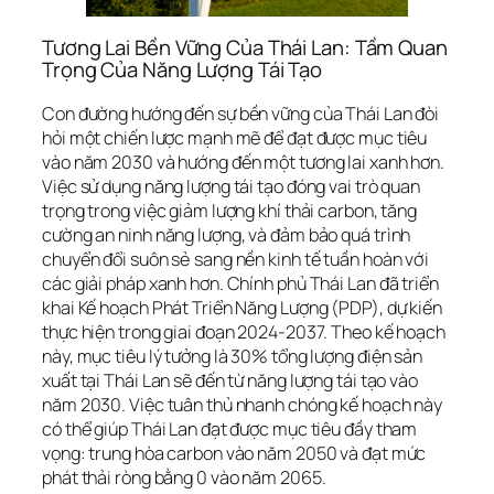
Tương Lai Bền Vững Của Thái Lan: Tầm Quan
Trọng Của Năng Lượng Tái Tạo
Con đường hướng đến sự bền vững của Thái Lan đòi
hỏi một chiến lược mạnh mẽ để đạt được mục tiêu
vào năm 2030 và hướng đến một tương lai xanh hơn.
Việc sử dụng năng lượng tái tạo đóng vai trò quan
trọng trong việc giảm lượng khí thải carbon, tăng
cường an ninh năng lượng, và đảm bảo quá trình
chuyển đổi suôn sẻ sang nền kinh tế tuần hoàn với
các giải pháp xanh hơn. Chính phủ Thái Lan đã triển
khai Kế hoạch Phát Triển Năng Lượng (PDP), dự kiến
thực hiện trong giai đoạn 2024-2037. Theo kế hoạch
này, mục tiêu lý tưởng là 30% tổng lượng điện sản
xuất tại Thái Lan sẽ đến từ năng lượng tái tạo vào
năm 2030. Việc tuân thủ nhanh chóng kế hoạch này
có thể giúp Thái Lan đạt được mục tiêu đầy tham
vọng: trung hòa carbon vào năm 2050 và đạt mức
phát thải ròng bằng 0 vào năm 2065.