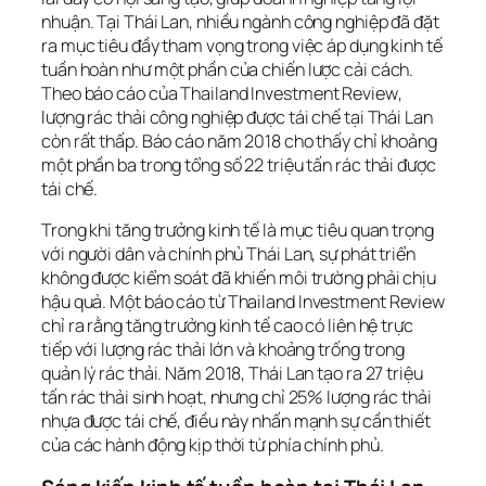
nhuận. Tại Thái Lan, nhiều ngành công nghiệp đã đặt
ra mục tiêu đầy tham vọng trong việc áp dụng kinh tế
tuần hoàn như một phần của chiến lược cải cách.
Theo báo cáo của
Thailand Investment Review
,
lượng rác thải công nghiệp được tái chế tại Thái Lan
còn rất thấp. Báo cáo năm 2018 cho thấy chỉ khoảng
một phần ba trong tổng số 22 triệu tấn rác thải được
tái chế.
Trong khi tăng trưởng kinh tế là mục tiêu quan trọng
với người dân và chính phủ Thái Lan, sự phát triển
không được kiểm soát đã khiến môi trường phải chịu
hậu quả. Một báo cáo từ
Thailand Investment Review
chỉ ra rằng tăng trưởng kinh tế cao có liên hệ trực
tiếp với lượng rác thải lớn và khoảng trống trong
quản lý rác thải. Năm 2018, Thái Lan tạo ra 27 triệu
tấn rác thải sinh hoạt, nhưng chỉ 25% lượng rác thải
nhựa được tái chế, điều này nhấn mạnh sự cần thiết
của các hành động kịp thời từ phía chính phủ.