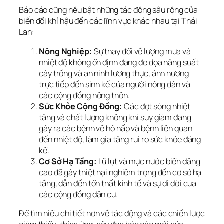
Báo cáo cũng nêu bật những tác động sâu rộng của
biến đổi khí hậu đến các lĩnh vực khác nhau tại Thái
Lan:
Nông Nghiệp:
Sự thay đổi về lượng mưa và
nhiệt độ không ổn định đang đe dọa năng suất
cây trồng và an ninh lương thực, ảnh hưởng
trực tiếp đến sinh kế của người nông dân và
các cộng đồng nông thôn.
Sức Khỏe Cộng Đồng:
Các đợt sóng nhiệt
tăng và chất lượng không khí suy giảm đang
gây ra các bệnh về hô hấp và bệnh liên quan
đến nhiệt độ, làm gia tăng rủi ro sức khỏe đáng
kể.
Cơ Sở Hạ Tầng:
Lũ lụt và mực nước biển dâng
cao đã gây thiệt hại nghiêm trọng đến cơ sở hạ
tầng, dẫn đến tổn thất kinh tế và sự di dời của
các cộng đồng dân cư.
Để tìm hiểu chi tiết hơn về tác động và các chiến lược