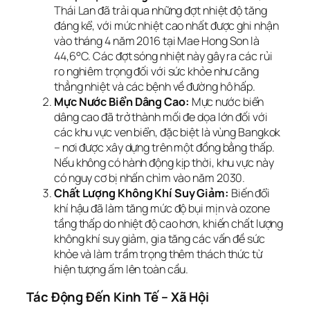
Thái Lan đã trải qua những đợt nhiệt độ tăng
đáng kể, với mức nhiệt cao nhất được ghi nhận
vào tháng 4 năm 2016 tại Mae Hong Son là
44,6°C. Các đợt sóng nhiệt này gây ra các rủi
ro nghiêm trọng đối với sức khỏe như căng
thẳng nhiệt và các bệnh về đường hô hấp.
Mực Nước Biển Dâng Cao:
Mực nước biển
dâng cao đã trở thành mối đe dọa lớn đối với
các khu vực ven biển, đặc biệt là vùng Bangkok
– nơi được xây dựng trên một đồng bằng thấp.
Nếu không có hành động kịp thời, khu vực này
có nguy cơ bị nhấn chìm vào năm 2030.
Chất Lượng Không Khí Suy Giảm:
Biến đổi
khí hậu đã làm tăng mức độ bụi mịn và ozone
tầng thấp do nhiệt độ cao hơn, khiến chất lượng
không khí suy giảm, gia tăng các vấn đề sức
khỏe và làm trầm trọng thêm thách thức từ
hiện tượng ấm lên toàn cầu.
Tác Động Đến Kinh Tế – Xã Hội