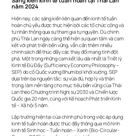
Sáng kiến kinh tế tuần hoàn tại Thái Lan
năm 2024
Hiện nay, các sáng kiến liên quan đến kinh tế tuần
hoàn chủ yếu được thực hiện bởi các tổ chức công và
tư nhân thông qua sự tham gia tự nguyện. Dù chính
phủ Thái Lan ngày càng thể hiện sự quan tâm và cam
kết với phát triển bền vững, vẫn cần thêm nhiều
chính sách để thúc đẩy các thay đổi mang tính đột
phá. Một trong những cam kết lâu dài nhất là Triết lý
Kinh tế Đủ Đầy (Sufficiency Economy Philosophy –
SEP) do cố Quốc vương Bhumibol khởi xướng. SEP
dựa trên ba nguyên tắc: sự vừa đủ, hợp lý và thận
trọng, làm nền tảng cho mục tiêu bền vững của Thái
Lan theo Chương trình Nghị sự 2030 và Chiến lược
Quốc gia 20 năm, cùng với Kế hoạch Phát triển Kinh
tế – Xã hội 5 năm.
Lập trường hiện tại của chính phủ trong việc áp dụng
kinh tế tuần hoàn được thúc đẩy thông qua mô hình
kinh tế Sinh học – Tuần hoàn – Xanh (Bio-Circular-