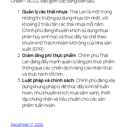
Green – BCG), bao gồm các sáng kiến sau:
Quản lý rác thải nhựa
: Thái Lan là một trong
những thị trường sử dụng nhựa lớn nhất, với
khoảng 2 triệu tấn rác thải nhựa mỗi năm.
Chính phủ đang khuyến khích sử dụng nhựa
phân hủy sinh học và thúc đẩy tái chế theo
khuôn khổ Trách nhiệm Mở rộng của Nhà sản
xuất (EPR).
Giảm lãng phí thực phẩm
: Chính phủ Thái
Lan đang đẩy mạnh quản lý lãng phí thực phẩm
thông qua các chiến dịch nâng cao nhận thức
và thực hành tốt hơn.
Luật pháp và chính sách
: Chính phủ đang xây
dựng khung pháp lý để thúc đẩy kinh tế tuần
hoàn, như khuyến khích mua sắm xanh, thiết
lập chứng nhận và tiêu chuẩn cho các sản
phẩm tuần hoàn.
December 11, 2024